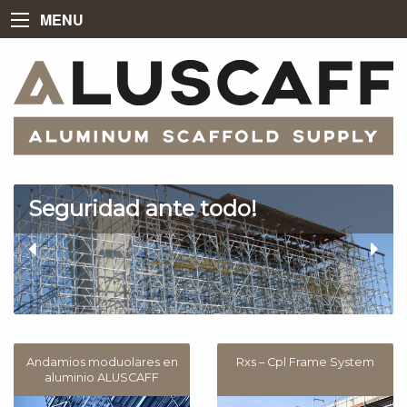
MENU
Seguridad ante todo!
Previous
Next
Slide
Slide
Andamios moduolares en
Rxs – Cpl Frame System
aluminio ALUSCAFF