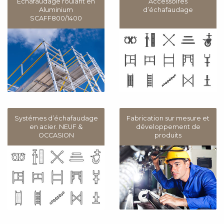
Echafaudage roulant en
Accessoires
Aluminium
d’échafaudage
SCAFF800/1400
Systémes d’échafaudage
Fabrication sur mesure et
en acier. NEUF &
développement de
OCCASION
produits