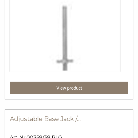
View product
Adjustable Base Jack /…
Art-Nr.00358/38 RLG