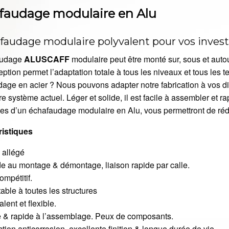
faudage modulaire en Alu
afaudage modulaire polyvalent pour vos inves
audage
ALUSCAFF
modulaire peut être monté sur, sous et auto
ption permet l’adaptation totale à tous les niveaux et tous les t
age en acier ? Nous pouvons adapter notre fabrication à vos d
re système actuel. Léger et solide, il est facile à assembler et r
s d’un échafaudage modulaire en Alu, vous permettront de réduir
ristiques
 allégé
e au montage & démontage, liaison rapide par calle.
ompétitif.
able à toutes les structures
lent et flexible.
e & rapide à l’assemblage. Peux de composants.
tion anticorrosion, excellente finition & longue durée de vie.