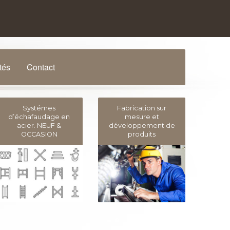
tés
Contact
Systémes
Fabrication sur
d’échafaudage en
mesure et
acier. NEUF &
développement de
OCCASION
produits