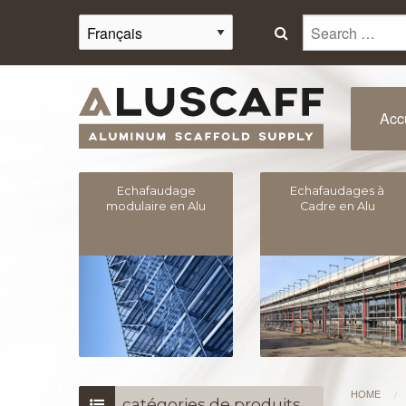
Rechercher :
Acc
Echafaudage
Echafaudages à
modulaire en Alu
Cadre en Alu
HOME
/
catégories de produits