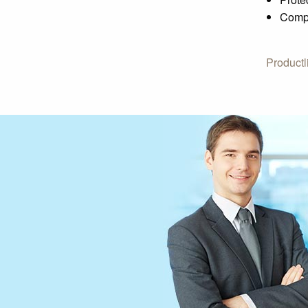
Compa
Productl