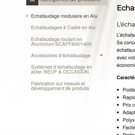
Echa
Echafaudage modulaire en Alu
L’éch
Echafaudages à Cadre en Alu
L’échaf
Echafaudage roulant en
Sa conce
Aluminium SCAFF800/1400
échafaud
Accessoires d’échafaudage
avec vot
économie
Systémes d’échafaudage en
acier. NEUF & OCCASION
Caracté
Fabrication sur mesure et
développement de produits
Poids
Rapid
Prix c
Adapt
Polyva
Facil
Protec