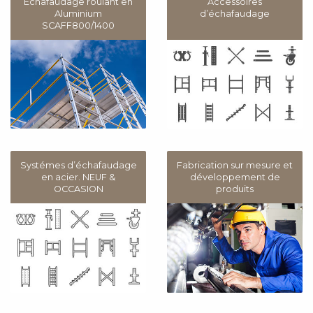
Echafaudage roulant en
Accessoires
Aluminium
d’échafaudage
SCAFF800/1400
Systémes d’échafaudage
Fabrication sur mesure et
en acier. NEUF &
développement de
OCCASION
produits