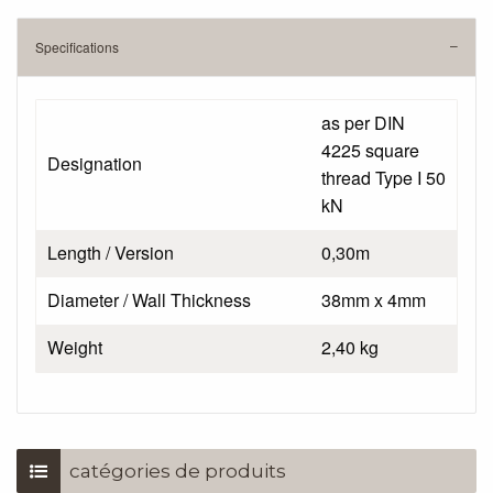
Specifications
as per DIN
4225 square
Designation
thread Type I 50
kN
Length / Version
0,30m
Diameter / Wall Thickness
38mm x 4mm
Weight
2,40 kg
catégories de produits