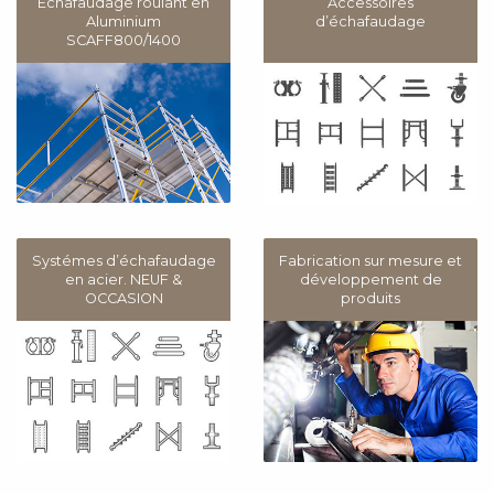
Echafaudage roulant en
Accessoires
Aluminium
d’échafaudage
SCAFF800/1400
Systémes d’échafaudage
Fabrication sur mesure et
en acier. NEUF &
développement de
OCCASION
produits